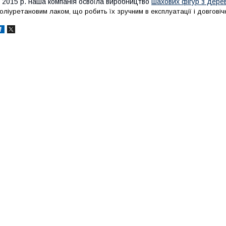
 2015 р. наша компанія освоїла виробництво
шахових фігур з дере
оліуретановим лаком, що робить їх зручним в експлуатації і довгові