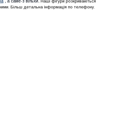
ва
, а саме-з вільхи.
Наші фігури розкриваються
чними. Більш детальна інформація по телефону.