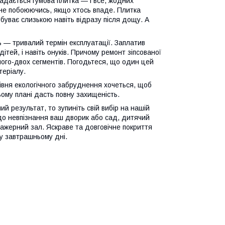
адається гумова плитка — і все, жодних
 не побоюючись, якщо хтось впаде. Плитка
 буває слизькою навіть відразу після дощу. А
ть — тривалий термін експлуатації. Заплатив
ітей, і навіть онуків. Причому ремонт зіпсованої
дного-двох сегментів. Погодьтеся, що один цей
теріалу.
рівня екологічного забруднення хочеться, щоб
ьому плані дасть повну захищеність.
й результат, то зупиніть свій вибір на нашій
 до невпізнання ваш дворик або сад, дитячий
ажерний зал. Яскраве та довговічне покриття
 у завтрашньому дні.