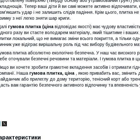
ідготовлену поверхню (тверду основу або утрамбований ґрунт) укл
кладнощів. Тепер ваші діти й ви самі можете активно відпочивати,
ом'якшить удар і не залишить слідів падіння. Крім цього, плитка не
зимку з неї легко зняти шар криги.
Далі
гумова плитка (ціна
відповідає якості) має чудову властивіс
дного разу ви стаєте володарем матеріалу, який тішитиме і ваших д
литки локальний, що не вимагає зміни всього покриття, а тільки о
инник уже відіграє вирішальну роль під час вибору будівельного ма
умова плитка абсолютно екологічно безпечна. У наш час високого 
ебе оточували безпечні речовини та матеріали. І гумова плитка в ц
кщо ви хочете зробити грамотне вкладення засобів і отримати гідни
омпанії. Наша
гумова плитка, ціна
, якою привабить вас, змінить
айданчик або прилеглу до дому територію, тенісний корт або трен
асть вам гарантію безпечного активного відпочинку та впевненість
арактеристики