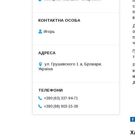
п
с
п
в
о
Игорь
п
ч
Г
т
ул. Грушевского 1 а, Бровари,
Я
Україна
к
м
д
+380 (63) 337-94-71
+380 (98) 903-15-38
Х