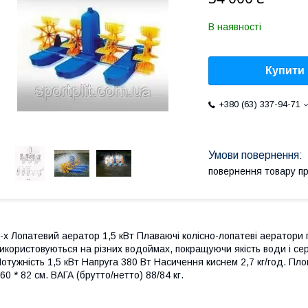
В наявності
Купити
+380 (63) 337-94-71
повернення товару п
-х Лопатевий аератор 1,5 кВт Плаваючі колісно-лопатеві аератори
икористовуються на різних водоймах, покращуючи якість води і с
отужність 1,5 кВт Напруга 380 Вт Насичення киснем 2,7 кг/год. Пл
60 * 82 см. ВАГА (брутто/нетто) 88/84 кг.