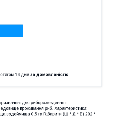
ротягом 14 днів
за домовленістю
 призначені для риборозведення і
ередовище проживання риб. Характеристики:
оща водоймища 0,5 га Габарити (Ш * Д * В) 202 *