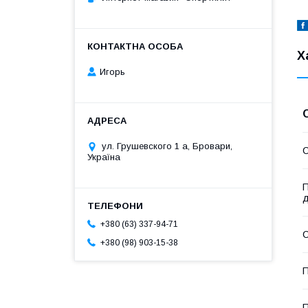
Х
Игорь
ул. Грушевского 1 а, Бровари,
С
Україна
П
д
+380 (63) 337-94-71
С
+380 (98) 903-15-38
П
П