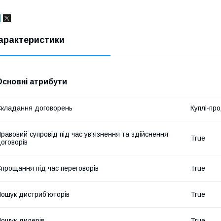
арактеристики
Основні атрибути
кладання договорень
Куплі-пр
равовий супровід під час ув'язнення та здійснення
True
оговорів
прощання під час переговорів
True
ошук дистриб'юторів
True
ошук дилерів
True