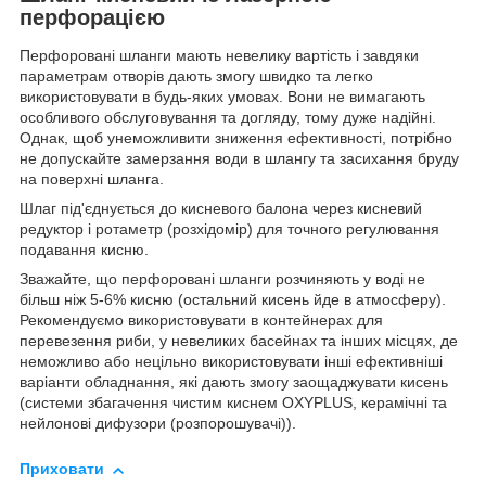
перфорацією
Перфоровані шланги мають невелику вартість і завдяки
параметрам отворів дають змогу швидко та легко
використовувати в будь-яких умовах. Вони не вимагають
особливого обслуговування та догляду, тому дуже надійні.
Однак, щоб унеможливити зниження ефективності, потрібно
не допускайте замерзання води в шлангу та засихання бруду
на поверхні шланга.
Шлаг під'єднується до кисневого балона через кисневий
редуктор і ротаметр (розхідомір) для точного регулювання
подавання кисню.
Зважайте, що перфоровані шланги розчиняють у воді не
більш ніж 5-6% кисню (остальний кисень йде в атмосферу).
Рекомендуємо використовувати в контейнерах для
перевезення риби, у невеликих басейнах та інших місцях, де
неможливо або нецільно використовувати інші ефективніші
варіанти обладнання, які дають змогу заощаджувати кисень
(системи збагачення чистим киснем OXYPLUS, керамічні та
нейлонові дифузори (розпорошувачі)).
Приховати