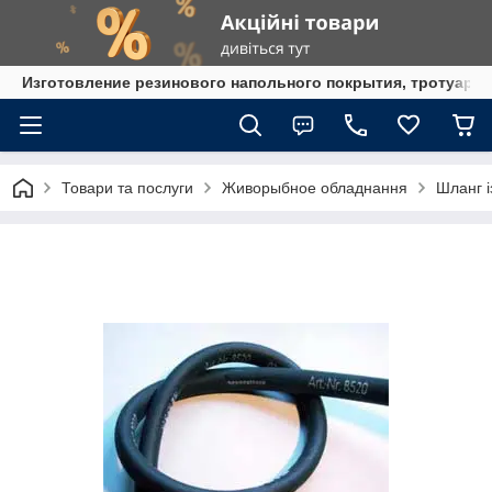
Изготовление резинового напольного покрытия, тротуарна
Товари та послуги
Живорыбное обладнання
Шланг і