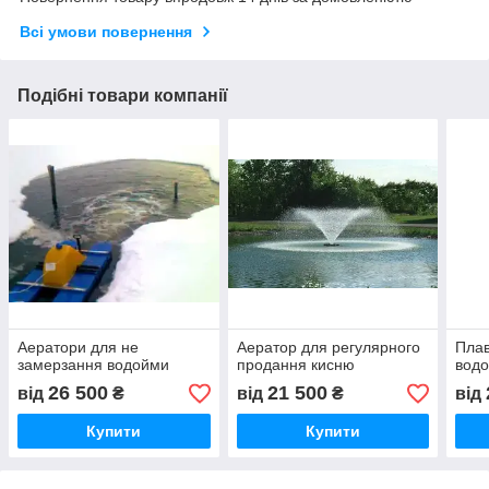
Всі умови повернення
Подібні товари компанії
Аератори для не
Аератор для регулярного
Плав
замерзання водойми
продання кисню
вод
26 500
21 500
від
₴
від
₴
від
Купити
Купити