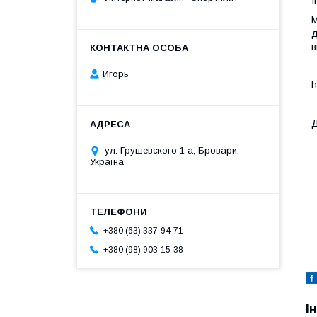
І
М
д
в
Игорь
h
Д
ул. Грушевского 1 а, Бровари,
Україна
+380 (63) 337-94-71
+380 (98) 903-15-38
І