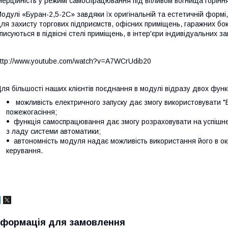
нерційність у режимі самоспрацювання під впливом вогнища горіння 
одулі «Буран-2,5-2С» завдяки їх оригінальній та естетичній формі
ля захисту торгових підприємств, офісних приміщень, гаражних бокс
писуються в підвісні стелі приміщень, в інтер'єри індивідуальних за
ttp://www.youtube.com/watch?v=A7WCrUdib20
ля більшості наших клієнтів поєднання в модулі відразу двох функ
можливість електричного запуску дає змогу використовувати "
пожежогасіння;
функція самоспрацювання дає змогу розраховувати на успішне г
з ладу системи автоматики;
автономність модуля надає можливість використання його в ок
керування.
нформація для замовлення