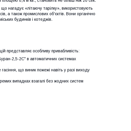
площею 0,4 м кв., становить не більш ніж 20 сек.
, що нагадує «літаючу тарілку», використовують
ів, а також промислових об'єктів. Вони органічно
міських будинків і котеджів.
цій представляє особливу привабливість:
Буран-2,5-2С" в автоматичних системах
асіння, що виник пожежі навіть у разі виходу
ремих випадках взагалі без жодних систем