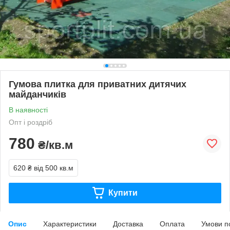
Гумова плитка для приватних дитячих
майданчиків
В наявності
Опт і роздріб
780
₴/кв.м
620 ₴
від 500 кв.м
Купити
Опис
Характеристики
Доставка
Оплата
Умови п