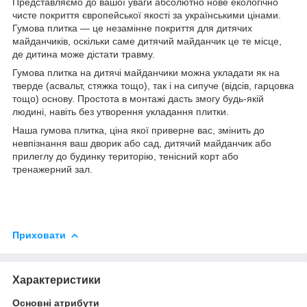
Представляємо до вашої уваги абсолютно нове екологічно
чисте покриття європейської якості за українськими цінами.
Гумова плитка — це незамінне покриття для дитячих
майданчиків, оскільки саме дитячий майданчик це те місце,
де дитина може дістати травму.
Гумова плитка на дитячі майданчики можна укладати як на
тверде (асвальт, стяжка тощо), так і на сипуче (відсів, гарцовка
тощо) основу. Простота в монтажі дасть змогу будь-якій
людині, навіть без утворення укладання плитки.
Наша гумова плитка, ціна якої приверне вас, змінить до
невпізнання ваш дворик або сад, дитячий майданчик або
прилеглу до будинку територію, тенісний корт або
тренажерний зал.
Приховати
Характеристики
Основні атрибути