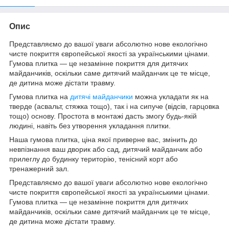
Опис
Представляємо до вашої уваги абсолютно нове екологічно
чисте покриття європейської якості за українськими цінами.
Гумова плитка — це незамінне покриття для дитячих
майданчиків, оскільки саме дитячий майданчик це те місце,
де дитина може дістати травму.
Гумова плитка на
дитячі майданчики
можна укладати як на
тверде (асвальт, стяжка тощо), так і на сипуче (відсів, гарцовка
тощо) основу. Простота в монтажі дасть змогу будь-якій
людині, навіть без утворення укладання плитки.
Наша гумова плитка, ціна якої приверне вас, змінить до
невпізнання ваш дворик або сад, дитячий майданчик або
прилеглу до будинку територію, тенісний корт або
тренажерний зал.
Представляємо до вашої уваги абсолютно нове екологічно
чисте покриття європейської якості за українськими цінами.
Гумова плитка — це незамінне покриття для дитячих
майданчиків, оскільки саме дитячий майданчик це те місце,
де дитина може дістати травму.