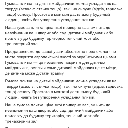
Гумова плитка на дитячі майданчики можна укладати як на
тверде (асвальт, стяжка тощо), так і на сипуче (відсів, гарцовка
тощо) основу. Простота в монтажі дасть змогу будь-якій
людині, навіть без утворення укладання плитки.
Наша гумова плитка, ціна якої приверне вас, змінить до
невпізнання ваш дворик або сад, дитячий майданчик або
прилеглу до будинку територію, тенісний корт або
тренажерний зал.
Представляємо до вашої уваги абсолютно нове екологічно
чисте покриття європейської якості за українськими цінами.
Гумова плитка — це незамінне покриття для дитячих
майданчиків, оскільки саме дитячий майданчик це те місце,
де дитина може дістати травму.
Гумова плитка на дитячі майданчики можна укладати як на
тверде (асвальт, стяжка тощо), так і на сипуче (відсів, гарцовка
тощо) основу. Простота в монтажі дасть змогу будь-якій
людині, навіть без утворення укладання плитки.
Наша гумова плитка, ціна якої приверне вас, змінить до
невпізнання ваш дворик або сад, дитячий майданчик або
прилеглу до будинку територію, тенісний корт або
тренажерний зал.