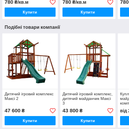
780
780
780
₴/кв.м
₴/кв.м
Купити
Купити
Подібні товари компанії
Дитячий ігровий комплекс
Дитячий ігровий комплекс,
Купл
Максі 2
дитячий майданчик Максі
майд
3
комп
47 600
43 800
₴
₴
від
Купити
Купити