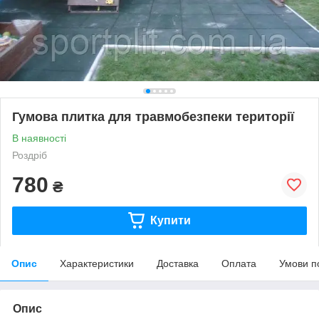
Гумова плитка для травмобезпеки території
В наявності
Роздріб
780
₴
Купити
Опис
Характеристики
Доставка
Оплата
Умови п
Опис