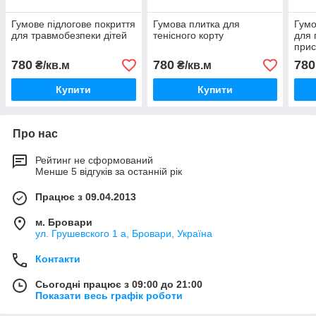
Гумове підлогове покриття
Гумова плитка для
Гумо
для травмобезпеки дітей
тенісного корту
для 
прис
780
780
780
₴/кв.м
₴/кв.м
Купити
Купити
Про нас
Рейтинг не сформований
Менше 5 відгуків за останній рік
Працює з 09.04.2013
м. Бровари
ул. Грушевского 1 а, Бровари, Україна
Контакти
Сьогодні працює з 09:00 до 21:00
Показати весь графік роботи