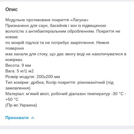
Опис
Модульне протиковзне покриття «Лагуна»
Призначено для саун, басейнів і зон із підвищеною
вологістю з антибактеріальним обробленням. Покриття не
ковзає
по мокрій підлозі та не потребує закріплення. Нижня
поверхня
має канали для стоку, що дає змогу воді не накопичуватися в
комірках.
Висота: 9 мм
Вага: 5 кг/1 м2
Розмір модуля: 200х200 мм
Тип комірки: дрібна; Колір покриття: різноманітний (під
замовлення)
Матеріал: м'який вініл, робочий діапазон температур -30 °C -
+50 °C
(Пр-во Украина)
Приховати