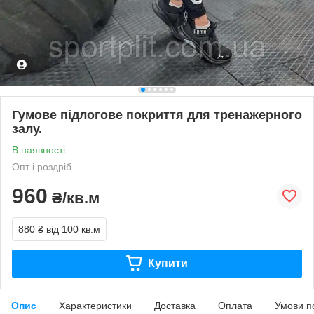
Гумове підлогове покриття для тренажерного
залу.
В наявності
Опт і роздріб
960
₴/кв.м
880 ₴
від 100 кв.м
Купити
Опис
Характеристики
Доставка
Оплата
Умови п