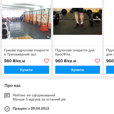
Гумове підлогове покриття
Підлогове покриття для
Підл
в Тренажерний зал.
КросФіта.
для 
960
960
960
₴/кв.м
₴/кв.м
Купити
Купити
Про нас
Рейтинг не сформований
Менше 5 відгуків за останній рік
Працює з 09.04.2013